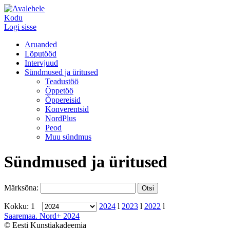
Kodu
Logi sisse
Aruanded
Lõputööd
Intervjuud
Sündmused ja üritused
Teadustöö
Õppetöö
Õppereisid
Konverentsid
NordPlus
Peod
Muu sündmus
Sündmused ja üritused
Märksõna:
Kokku: 1
2024
l
2023
l
2022
l
Saaremaa. Nord+ 2024
© Eesti Kunstiakadeemia