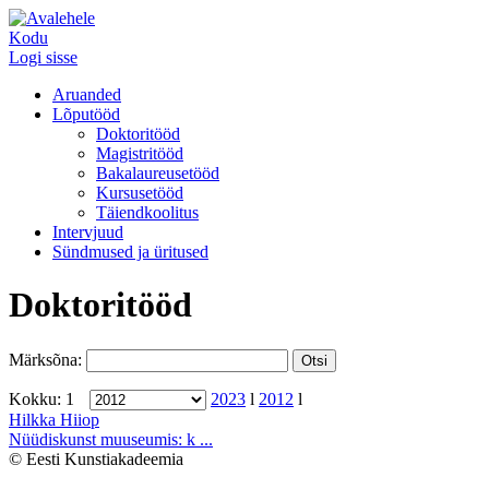
Kodu
Logi sisse
Aruanded
Lõputööd
Doktoritööd
Magistritööd
Bakalaureusetööd
Kursusetööd
Täiendkoolitus
Intervjuud
Sündmused ja üritused
Doktoritööd
Märksõna:
Kokku: 1
2023
l
2012
l
Hilkka Hiiop
Nüüdiskunst muuseumis: k ...
© Eesti Kunstiakadeemia