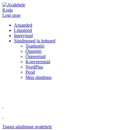
Kodu
Logi sisse
Aruanded
Lõputööd
Intervjuud
Sündmused ja üritused
Teadustöö
Õppetöö
Õppereisid
Konverentsid
NordPlus
Peod
Muu sündmus
Tagasi sündmuse avalehele