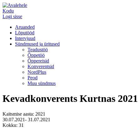
Kodu
Logi sisse
Aruanded
Lõputööd
Intervjuud
Sündmused ja üritused
Teadustöö
Õppetöö
Õppereisid
Konverentsid
NordPlus
Peod
Muu sündmus
Kevadkonverents Kurtnas 202
Kaitsmise aasta: 2021
30.07.2021- 31.07.2021
Kokku: 31