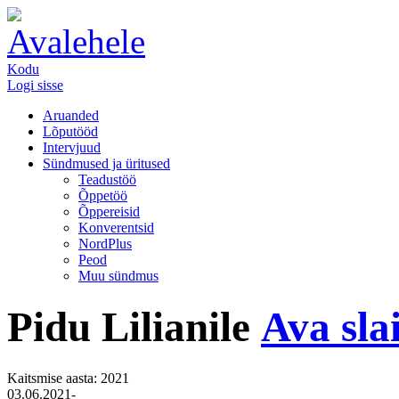
Kodu
Logi sisse
Aruanded
Lõputööd
Intervjuud
Sündmused ja üritused
Teadustöö
Õppetöö
Õppereisid
Konverentsid
NordPlus
Peod
Muu sündmus
Pidu Lilianile
Ava sla
Kaitsmise aasta: 2021
03.06.2021-