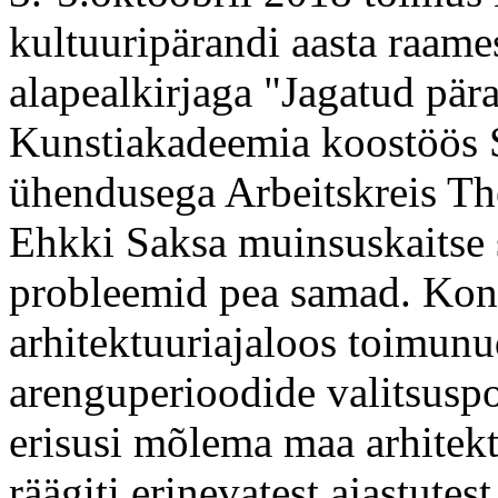
kultuuripärandi aasta raam
alapealkirjaga "Jagatud pär
Kunstiakadeemia koostöös S
ühendusega Arbeitskreis Th
Ehkki Saksa muinsuskaitse si
probleemid pea samad. Konve
arhitektuuriajaloos toimunu
arenguperioodide valitsuspol
erisusi mõlema maa arhitekt
räägiti erinevatest ajastutes