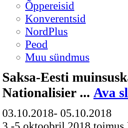
Õppereisid
Konverentsid
NordPlus
Peod
Muu sündmus
Saksa-Eesti muinsusk
Nationalisier ...
Ava s
03.10.2018- 05.10.2018
3.-5.oktoobril 2018 toimus