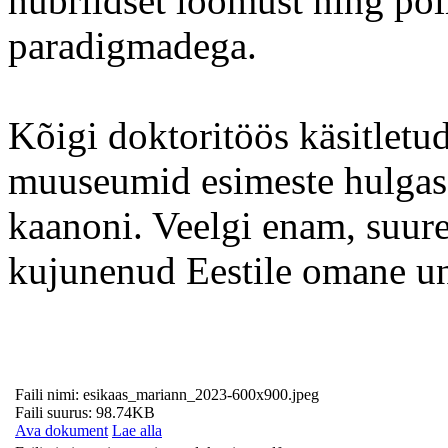
hübriidset loomust ning põi
paradigmadega.
Kõigi doktoritöös käsitletu
muuseumid esimeste hulgas,
kaanoni. Veelgi enam, suur
kujunenud Eestile omane u
Faili nimi: esikaas_mariann_2023-600x900.jpeg
Faili suurus: 98.74KB
Ava dokument
Lae alla