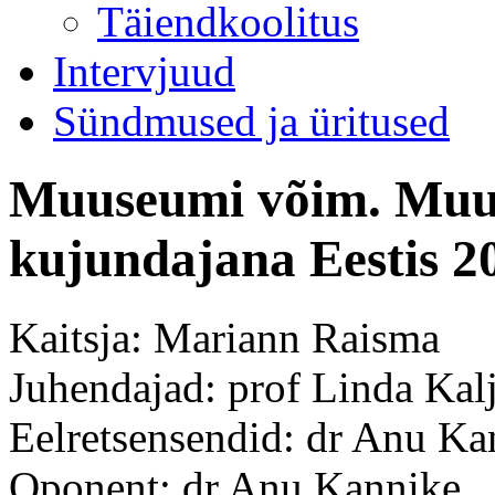
Täiendkoolitus
Intervjuud
Sündmused ja üritused
Muuseumi võim. Muus
kujundajana Eestis 2
Kaitsja: Mariann Raisma
Juhendajad: prof Linda Kalj
Eelretsensendid: dr Anu Ka
Oponent: dr Anu Kannike