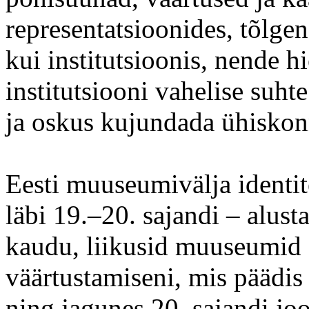
representatsioonides, tõlge
kui institutsioonis, nende h
institutsiooni vahelise su
ja oskus kujundada ühiskonn
Eesti muuseumivälja identit
läbi 19.–20. sajandi – alus
kaudu, liikusid muuseumid H
väärtustamiseni, mis päädi
ning jagunes 20. sajandi joo