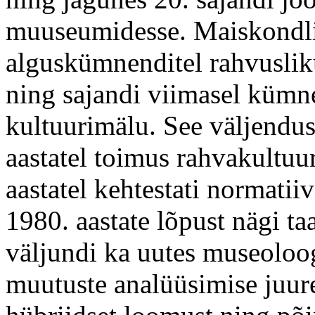
muuseumidesse. Maiskondlik
alguskümnenditel rahvuslik
ning sajandi viimasel kümne
kultuurimälu. See väljendus 
aastatel toimus rahvakultuur
aastatel kehtestati normatii
1980. aastate lõpust nägi ta
väljundi ka uutes museoloog
muutuste analüüsimise juur