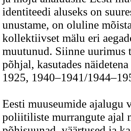
identiteedi aluseks on suur
unustame, on oluline mõista
kollektiivset mälu eri aega
muutunud. Siinne uurimus t
põhjal, kasutades näidetena
1925, 1940–1941/1944–195
Eesti muuseumide ajalugu v
poliitiliste murrangute aja
põhisuunad, väärtused ja k