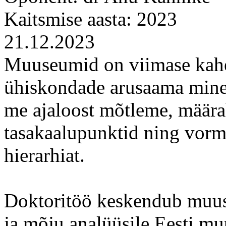
Kaitsmise aasta: 2023
21.12.2023
Muuseumid on viimase kahe
ühiskondade arusaama mine
me ajaloost mõtleme, määra
tasakaalupunktid ning vorm
hierarhiat.
Doktoritöö keskendub muu
ja mõju analüüsile Eesti mu