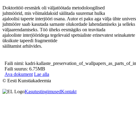
Doktoritöö eesmärk oli väljatöötada metodoloogilised
juhtnöörid, mis võimaldaksid säilitada suuremat hulka
ajaloolisi tapeete interjööri osana. Autor ei paku aga välja ühte unive
juhtnööre saab kasutada sarnaste olukordade lahendamiseks ja selleks
väljaarendamiseks. Töö üheks eesmägiks on teavitada
ajalooliste interjööridega tegelevaid spetsialiste erinevatest seinaka
üksikute tapeedi fragmentide
säilitamist arhiivides.
Faili nimi: kadri-kallaste_preservation_of_wallpapers_as_parts_of_in
Faili suurus: 6.75MB
Ava dokument
Lae alla
© Eesti Kunstiakadeemia
Kasutustingimused
Kontakt