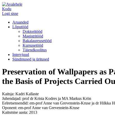
Kodu
Logi sisse
Aruanded
Lõputööd
Doktoritööd
Magistritööd
Bakalaureusetööd
Kursusetööd
Täiendkoolitus
Intervjuud
Sündmused ja üritused
Preservation of Wallpapers as P
the Basis of Projects Carried Ou
Kaitsja: Kadri Kallaste
Juhendajad: prof dr Krista Kodres ja MA Markus Krön
Eelretsensendid: em-prof Anne van Grevenstein-Kruse ja dr Hilkka H
Oponent: em-prof Anne van Grevenstein-Kruse
Kaitsmise aasta: 2013