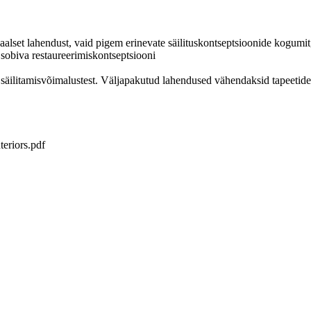
rsaalset lahendust, vaid pigem erinevate säilituskontseptsioonide kogumi
 sobiva restaureerimiskontseptsiooni
tete säilitamisvõimalustest. Väljapakutud lahendused vähendaksid tapeet
teriors.pdf