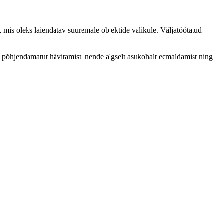
t, mis oleks laiendatav suuremale objektide valikule. Väljatöötatud
ide põhjendamatut hävitamist, nende algselt asukohalt eemaldamist ning