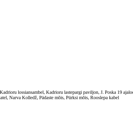
Kadrioru lossiansambel, Kadrioru lastepargi paviljon, J. Poska 19 ajal
katel, Narva Kolledž, Pädaste mõis, Pürksi mõis, Rooslepa kabel