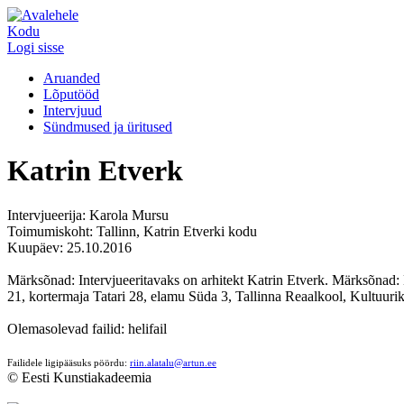
Kodu
Logi sisse
Aruanded
Lõputööd
Intervjuud
Sündmused ja üritused
Katrin Etverk
Intervjueerija: Karola Mursu
Toimumiskoht: Tallinn, Katrin Etverki kodu
Kuupäev: 25.10.2016
Märksõnad: Intervjueeritavaks on arhitekt Katrin Etverk. Märksõnad: 
21, kortermaja Tatari 28, elamu Süda 3, Tallinna Reaalkool, Kultuuri
Olemasolevad failid: helifail
Failidele ligipääsuks pöördu:
riin.alatalu@artun.ee
© Eesti Kunstiakadeemia