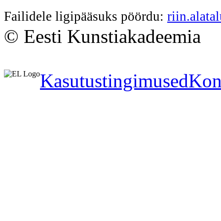
Failidele ligipääsuks pöördu:
riin.alat
© Eesti Kunstiakadeemia
Kasutustingimused
Kon