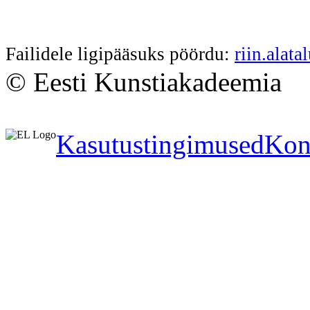
Failidele ligipääsuks pöördu:
riin.alat
© Eesti Kunstiakadeemia
Kasutustingimused
Kon