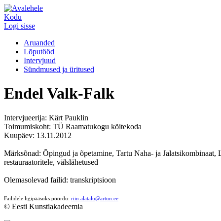
Kodu
Logi sisse
Aruanded
Lõputööd
Intervjuud
Sündmused ja üritused
Endel Valk-Falk
Intervjueerija: Kärt Pauklin
Toimumiskoht: TÜ Raamatukogu köitekoda
Kuupäev: 13.11.2012
Märksõnad: Õpingud ja õpetamine, Tartu Naha- ja Jalatsikombinaat,
restauraatoritele, välslähetused
Olemasolevad failid: transkriptsioon
Failidele ligipääsuks pöördu:
riin.alatalu@artun.ee
© Eesti Kunstiakadeemia