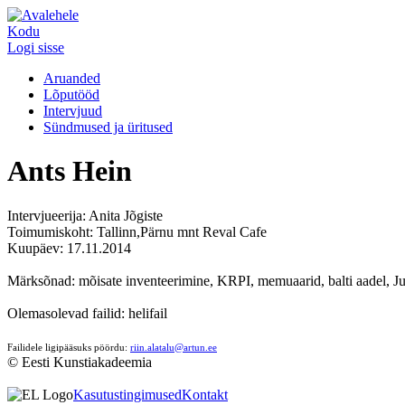
Kodu
Logi sisse
Aruanded
Lõputööd
Intervjuud
Sündmused ja üritused
Ants Hein
Intervjueerija: Anita Jõgiste
Toimumiskoht: Tallinn,Pärnu mnt Reval Cafe
Kuupäev: 17.11.2014
Märksõnad: mõisate inventeerimine, KRPI, memuaarid, balti aadel, Juh
Olemasolevad failid: helifail
Failidele ligipääsuks pöördu:
riin.alatalu@artun.ee
© Eesti Kunstiakadeemia
Kasutustingimused
Kontakt