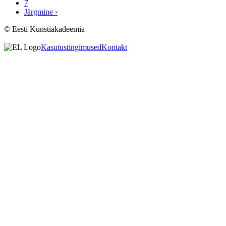
7
Järgmine ›
© Eesti Kunstiakadeemia
Kasutustingimused
Kontakt