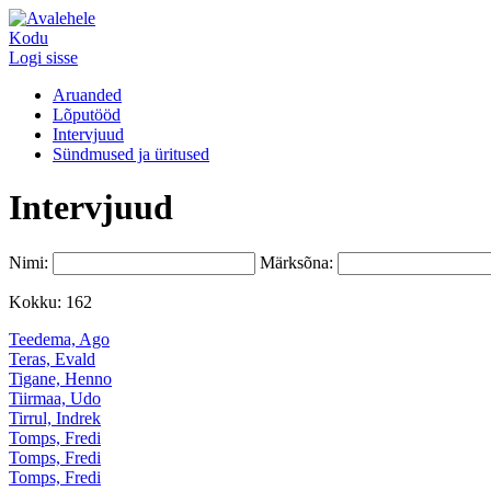
Kodu
Logi sisse
Aruanded
Lõputööd
Intervjuud
Sündmused ja üritused
Intervjuud
Nimi:
Märksõna:
Kokku: 162
Teedema, Ago
Teras, Evald
Tigane, Henno
Tiirmaa, Udo
Tirrul, Indrek
Tomps, Fredi
Tomps, Fredi
Tomps, Fredi