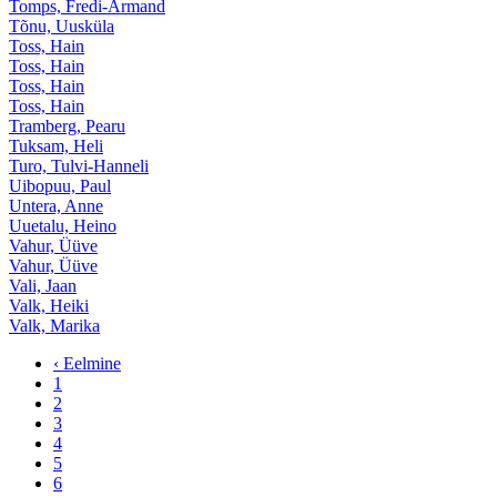
Tomps, Fredi-Armand
Tõnu, Uusküla
Toss, Hain
Toss, Hain
Toss, Hain
Toss, Hain
Tramberg, Pearu
Tuksam, Heli
Turo, Tulvi-Hanneli
Uibopuu, Paul
Untera, Anne
Uuetalu, Heino
Vahur, Üüve
Vahur, Üüve
Vali, Jaan
Valk, Heiki
Valk, Marika
‹ Eelmine
1
2
3
4
5
6