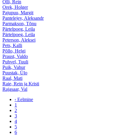
Olli, Rein
Orek, Holger
Pajupuu, Margit
Pantelejev, Aleksandr
Parmakson, Tõnu
Pärtelpoeg, Leila
Pärtelpoeg, Leila
Peterson, Aleksei
Pets, Kalli
Põllo, Helgi
Praust, Valdo
Puhvel, Tuuli
Puik, Vahur
Puustak, Ülo
Raal, Mati
Raie, Rein ja Kristi
Rajasaar, Val
‹ Eelmine
1
2
3
4
5
6