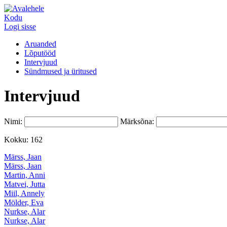
Kodu
Logi sisse
Aruanded
Lõputööd
Intervjuud
Sündmused ja üritused
Intervjuud
Nimi:
Märksõna:
Kokku: 162
Märss, Jaan
Märss, Jaan
Martin, Anni
Matvei, Jutta
Miil, Annely
Mölder, Eva
Nurkse, Alar
Nurkse, Alar