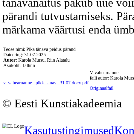
tänavanäitus pakub uue või
pärandi tutvustamiseks. Pä
märkama väärtusi enda ümb
Teose nimi: Pika tänava peidus pärand
Dateering: 31.07.2025
Autor:
Karola Mursu, Riin Alatalu
Asukoht: Tallinn
V vahearuanne
faili autor: Karola Murs
v_vahearuanne._pikk_tanav._31.07.docx.pdf
Originaalfail
© Eesti Kunstiakadeemia
Kasutustingimused
Kon