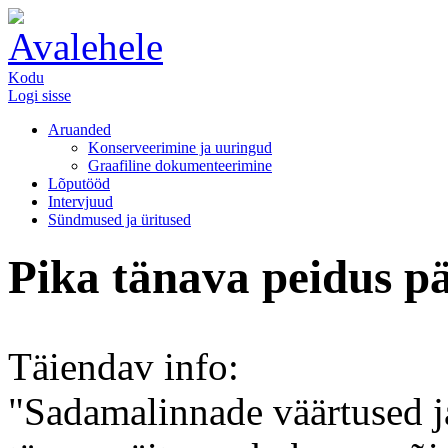
Kodu
Logi sisse
Aruanded
Konserveerimine ja uuringud
Graafiline dokumenteerimine
Lõputööd
Intervjuud
Sündmused ja üritused
Pika tänava peidus p
Täiendav info:
"Sadamalinnade väärtused j