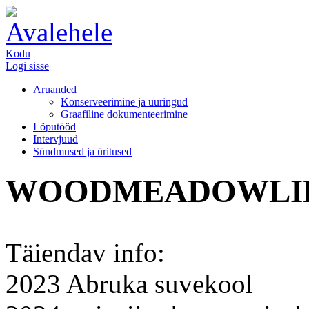
Kodu
Logi sisse
Aruanded
Konserveerimine ja uuringud
Graafiline dokumenteerimine
Lõputööd
Intervjuud
Sündmused ja üritused
WOODMEADOWLI
Täiendav info:
2023 Abruka suvekool