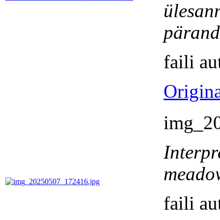
ülesann
pärand
faili a
Origina
img_2
Interpr
meado
faili a