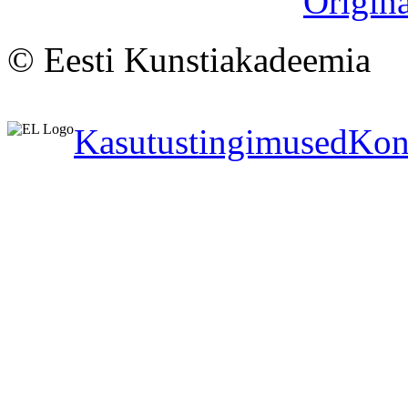
Origina
© Eesti Kunstiakadeemia
Kasutustingimused
Kon