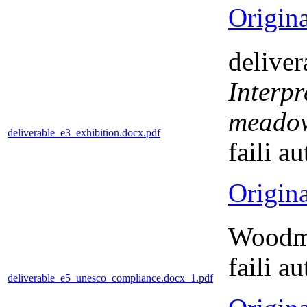
Origina
delive
Interpr
meadow
deliverable_e3_exhibition.docx.pdf
faili a
Origina
Woodm
faili a
deliverable_e5_unesco_compliance.docx_1.pdf