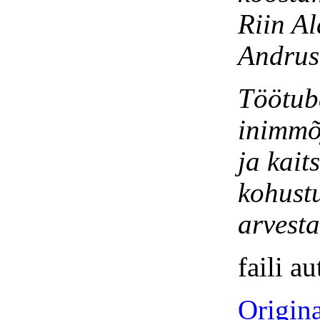
Riin Al
Andrus
Töötuba
inimmõj
ja kait
kohustu
arvesta
faili a
Origina