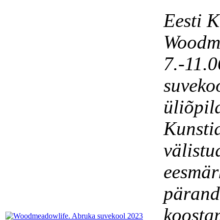
Eesti 
Woodme
7.-11.0
suvekoo
üliõpil
Kunstia
välistu
eesmärk
pärandi
koosta