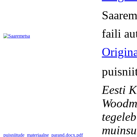
Saarem
faili a
Origina
puisni
Eesti 
Woodme
tegele
muinsu
puisniitude_materiaalne_parand.docx.pdf