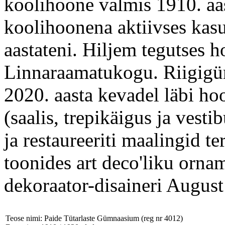
koolihoone valmis 1910. aas
koolihoonena aktiivses kas
aastateni. Hiljem tegutses 
Linnaraamatukogu. Riigigü
2020. aasta kevadel läbi ho
(saalis, trepikäigus ja vest
ja restaureeriti maalingid t
toonides art deco'liku orna
dekoraator-disaineri Augus
Teose nimi: Paide Tütarlaste Gümnaasium (reg nr 4012)