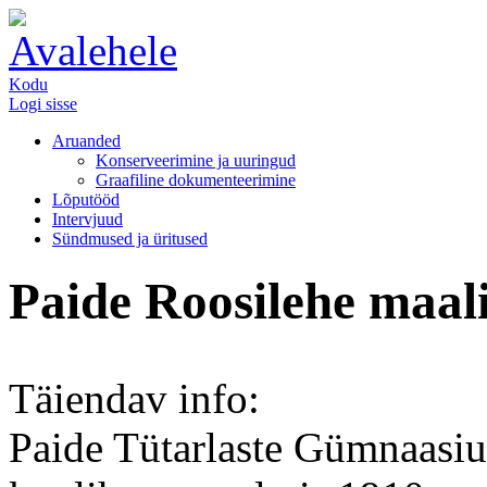
Kodu
Logi sisse
Aruanded
Konserveerimine ja uuringud
Graafiline dokumenteerimine
Lõputööd
Intervjuud
Sündmused ja üritused
Paide Roosilehe maal
Täiendav info:
Paide Tütarlaste Gümnaasium