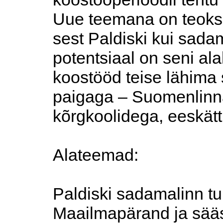
Uue teemana on teoksil
sest Paldiski kui sada
potentsiaal on seni al
koostööd teise lähima
paigaga – Suomenlinn
kõrgkoolidega, eeskätt 
Alateemad:
Paldiski sadamalinn tu
Maailmapärand ja sääs