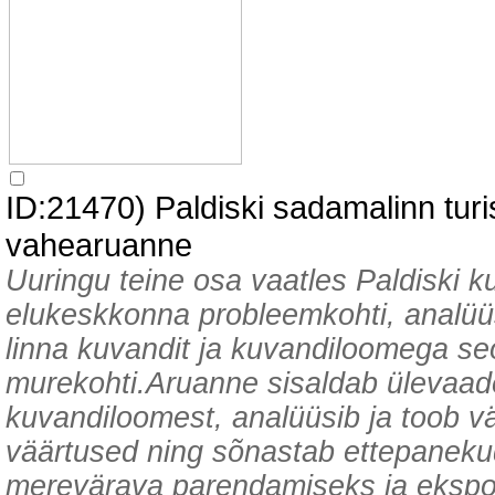
ID:21470) Paldiski sadamalinn turi
vahearuanne
Uuringu teine osa vaatles Paldiski ku
elukeskkonna probleemkohti, analüüsi
linna kuvandit ja kuvandiloomega s
murekohti.Aruanne sisaldab ülevaade
kuvandiloomest, analüüsib ja toob väl
väärtused ning sõnastab ettepanekud
merevärava parendamiseks ja ekspo