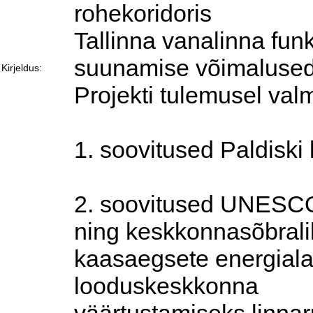
rohekoridoris
Tallinna vanalinna fun
suunamise võimaluse
Kirjeldus:
Projekti tulemusel val
1. soovitused Paldiski
2. soovitused UNESCO
ning keskkonnasõbral
kaasaegsete energial
looduskeskkonna