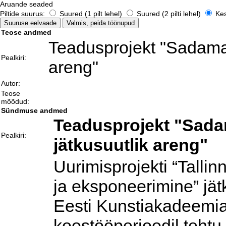
Aruande seaded
Piltide suurus:
Suured (1 pilt lehel)
Suured (2 pilti lehel)
Kesk
Teose andmed
Teadusprojekt "Sadamal
Pealkiri:
areng"
Autor:
Teose
mõõdud:
Sündmuse andmed
Teadusprojekt "Sada
Pealkiri:
jätkusuutlik areng"
Uurimisprojekti “Talli
ja eksponeerimine” jät
Eesti Kunstiakadeemia
koostööperioodil tehtu