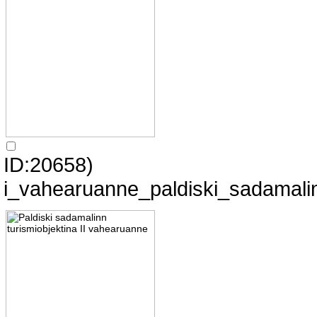
ID:20658)
i_vahearuanne_paldiski_sadamalin