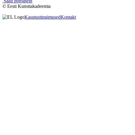
Saali põhjasein
© Eesti Kunstiakadeemia
Kasutustingimused
Kontakt