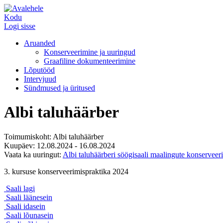
Kodu
Logi sisse
Aruanded
Konserveerimine ja uuringud
Graafiline dokumenteerimine
Lõputööd
Intervjuud
Sündmused ja üritused
Albi taluhäärber
Toimumiskoht: Albi taluhäärber
Kuupäev: 12.08.2024 - 16.08.2024
Vaata ka uuringut:
Albi taluhäärberi söögisaali maalingute konserveer
3. kursuse konserveerimispraktika 2024
Saali lagi
Saali läänesein
Saali idasein
Saali lõunasein