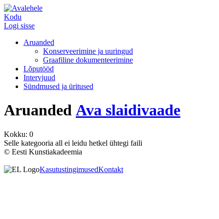
Kodu
Logi sisse
Aruanded
Konserveerimine ja uuringud
Graafiline dokumenteerimine
Lõputööd
Intervjuud
Sündmused ja üritused
Aruanded
Ava slaidivaade
Kokku: 0
Selle kategooria all ei leidu hetkel ühtegi faili
© Eesti Kunstiakadeemia
Kasutustingimused
Kontakt